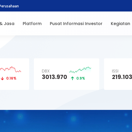
Perusahaan
 & Jasa
Platform
Pusat Informasi Investor
Kegiatan
DBX
ISSI
3013.970
219.10
0.16%
0.9%