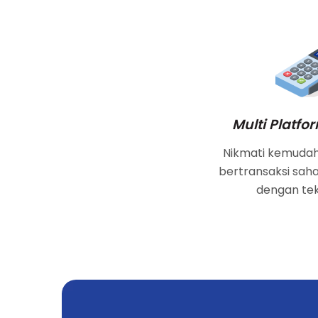
Multi Platf
Nikmati kemuda
bertransaksi saha
dengan tek