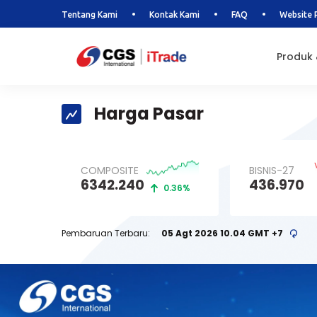
Tentang Kami
Kontak Kami
FAQ
Website 
Produk
Harga Pasar
COMPOSITE
BISNIS-27
6342.240
436.970
0.36%
Pembaruan Terbaru:
05 Agt 2026 10.04 GMT +7