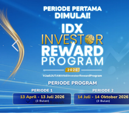
Platform Inves
Saham
CGS iT
Nikmati kemudahan dan kenyamanan 
dalam satu aplikasi dengan teknologi 
Tersedia dalam berbagai platform
Gulir ke Bawah