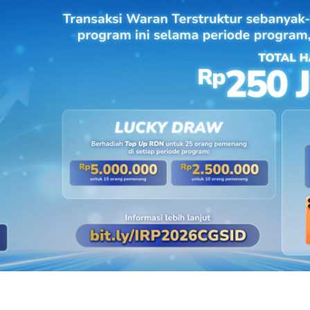
tasi
rade
bertransaksi saham
terbaru.