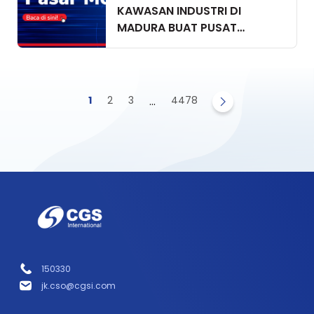
KAWASAN INDUSTRI DI
MADURA BUAT PUSAT
EKONOMI BARU
1
2
3
...
4478
150330
jk.cso@cgsi.com