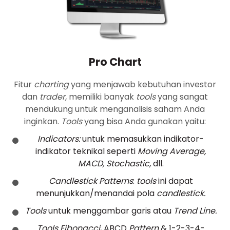
Pro Chart
Fitur
charting
yang menjawab kebutuhan investor
dan
trader,
memiliki banyak
tools
yang sangat
mendukung untuk menganalisis saham Anda
inginkan.
Tools
yang bisa Anda gunakan yaitu:
Indicators:
untuk memasukkan indikator-
indikator teknikal seperti
Moving Average,
MACD, Stochastic,
dll.
Candlestick Patterns
:
tools
ini dapat
menunjukkan/menandai pola
candlestick.
Tools
untuk menggambar garis atau
Trend Line.
Tools Fibonacci
, ABCD
Pattern
& 1-2-3-4-